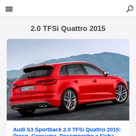
buscar
Menu
2.0 TFSi Quattro 2015
Audi S3 Sportback 2.0 TFSi Quattro 2015: