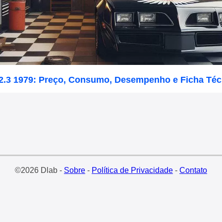
 2.3 1979: Preço, Consumo, Desempenho e Ficha Téc
©2026 Dlab -
Sobre
-
Política de Privacidade
-
Contato