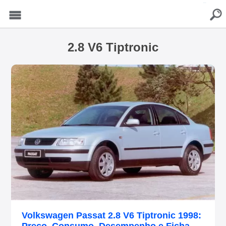
buscar
Menu
2.8 V6 Tiptronic
Volkswagen Passat 2.8 V6 Tiptronic 1998: