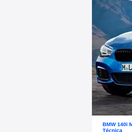
BMW 140i M
Técnica