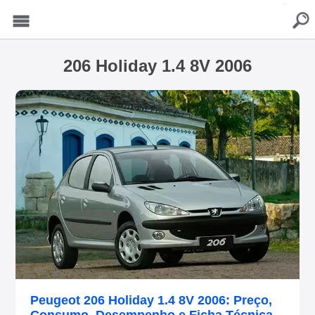
buscar
Menu
206 Holiday 1.4 8V 2006
Peugeot 206 Holiday 1.4 8V 2006: Preço,