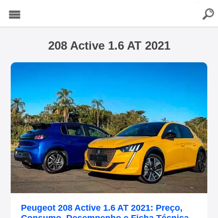
buscar
Menu
208 Active 1.6 AT 2021
Peugeot 208 Active 1.6 AT 2021: Preço,