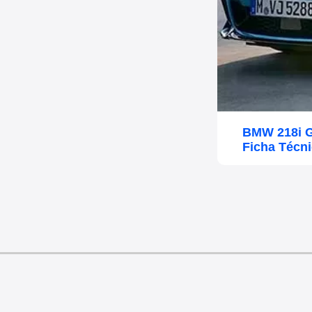
BMW 218i G
Ficha Técn