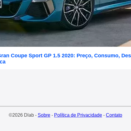
ran Coupe Sport GP 1.5 2020: Preço, Consumo, De
ica
©2026 Dlab -
Sobre
-
Política de Privacidade
-
Contato