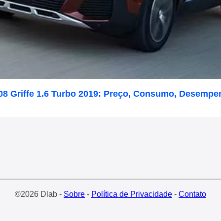
08 Griffe 1.6 Turbo 2019: Preço, Consumo, Desempe
©2026 Dlab -
Sobre
-
Política de Privacidade
-
Contato