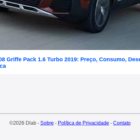
08 Griffe Pack 1.6 Turbo 2019: Preço, Consumo, De
ica
©2026 Dlab -
Sobre
-
Política de Privacidade
-
Contato