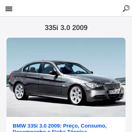
buscar
Menu
335i 3.0 2009
BMW 335i 3.0 2009: Preço, Consumo,