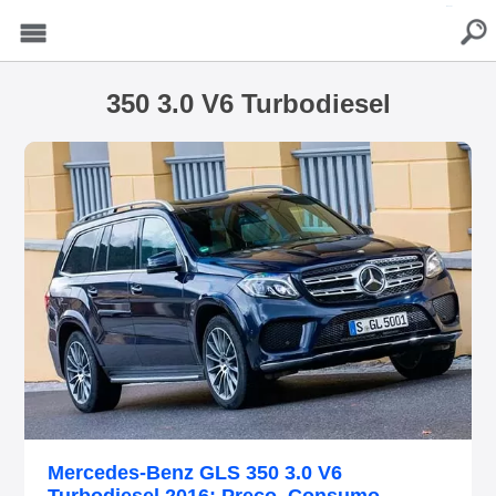
buscar
Menu
350 3.0 V6 Turbodiesel
Mercedes-Benz GLS 350 3.0 V6