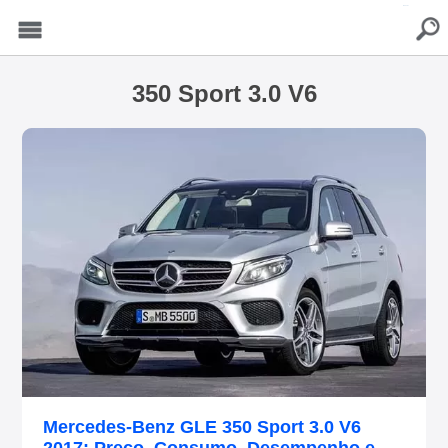
buscar
Menu
350 Sport 3.0 V6
Mercedes-Benz GLE 350 Sport 3.0 V6