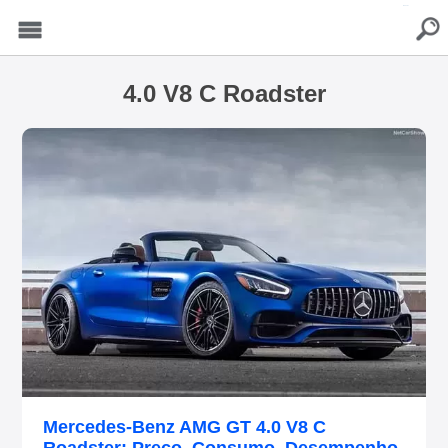
buscar
Menu
4.0 V8 C Roadster
Mercedes-Benz AMG GT 4.0 V8 C