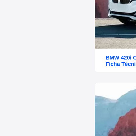
BMW 420i C
Ficha Técn