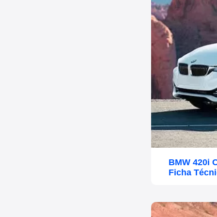
BMW 420i C
Ficha Técn