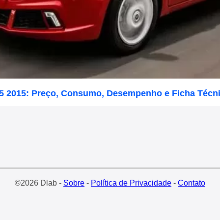
1.5 2015: Preço, Consumo, Desempenho e Ficha Técn
©2026 Dlab -
Sobre
-
Política de Privacidade
-
Contato