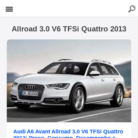
buscar
Menu
Allroad 3.0 V6 TFSi Quattro 2013
Audi A6 Avant Allroad 3.0 V6 TFSi Quattro