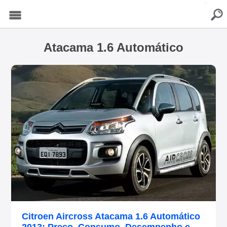
buscar
Menu
Atacama 1.6 Automático
Citroen Aircross Atacama 1.6 Automático