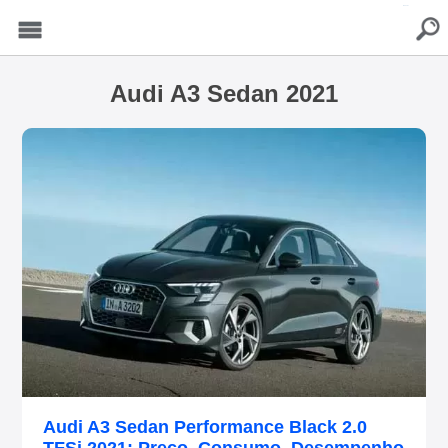
buscar
Menu
Audi A3 Sedan 2021
Audi A3 Sedan Performance Black 2.0