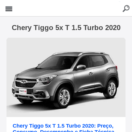
buscar
Menu
Chery Tiggo 5x T 1.5 Turbo 2020
Chery Tiggo 5x T 1.5 Turbo 2020: Preço,