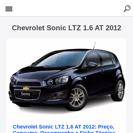
buscar
Menu
Chevrolet Sonic LTZ 1.6 AT 2012
Chevrolet Sonic LTZ 1.6 AT 2012: Preço,