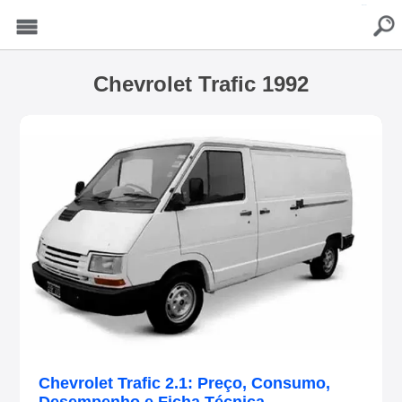
buscar
Menu
Chevrolet Trafic 1992
Chevrolet Trafic 2.1: Preço, Consumo,