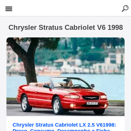
buscar
Menu
Chrysler Stratus Cabriolet V6 1998
Chrysler Stratus Cabriolet LX 2.5 V61998: