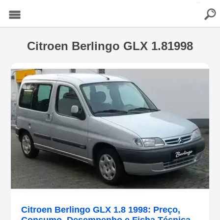
buscar
Menu
Citroen Berlingo GLX 1.81998
Citroen Berlingo GLX 1.8 1998: Preço,