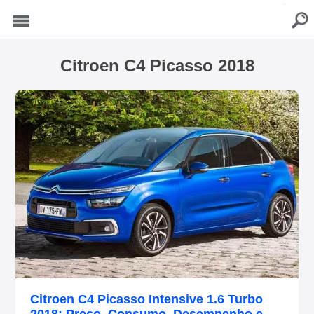
buscar
Menu
Citroen C4 Picasso 2018
Citroen C4 Picasso Intensive 1.6 Turbo