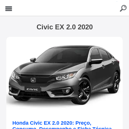
buscar
Menu
Civic EX 2.0 2020
Honda Civic EX 2.0 2020: Preço,