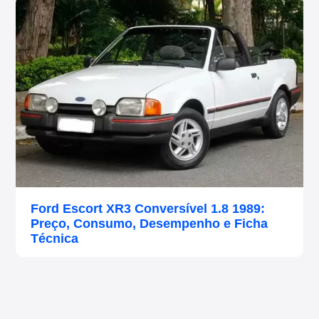
Ford Escort XR3 Conversível 1.8 1989:
Preço, Consumo, Desempenho e Ficha
Técnica