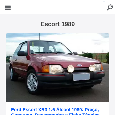
buscar
Menu
Escort 1989
Ford Escort XR3 1.6 Álcool 1989: Preço,