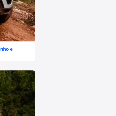
enho e