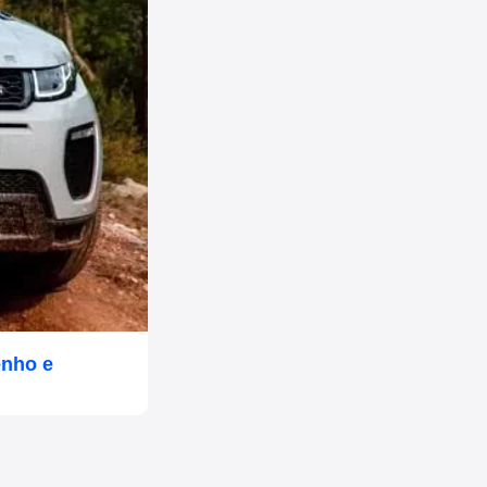
enho e