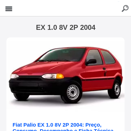
buscar
Menu
EX 1.0 8V 2P 2004
Fiat Palio EX 1.0 8V 2P 2004: Preço,