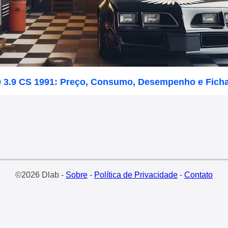
0 3.9 CS 1991: Preço, Consumo, Desempenho e Fich
©2026 Dlab -
Sobre
-
Política de Privacidade
-
Contato