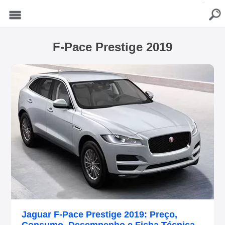
buscar
Menu
F-Pace Prestige 2019
Jaguar F-Pace Prestige 2019: Preço,