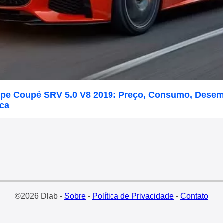
ype Coupé SRV 5.0 V8 2019: Preço, Consumo, Dese
ica
©2026 Dlab -
Sobre
-
Política de Privacidade
-
Contato