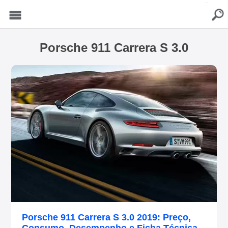
buscar
Menu
Porsche 911 Carrera S 3.0
Porsche 911 Carrera S 3.0 2019: Preço,