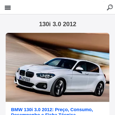
buscar
Menu
130i 3.0 2012
BMW 130i 3.0 2012: Preço, Consumo,