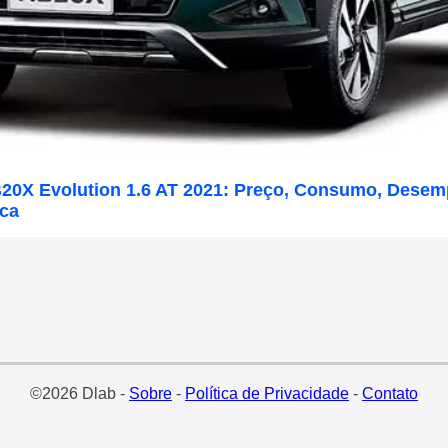
20X Evolution 1.6 AT 2021: Preço, Consumo, Dese
ica
©2026 Dlab -
Sobre
-
Política de Privacidade
-
Contato