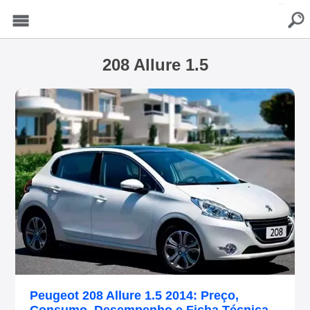
buscar
Menu
208 Allure 1.5
Peugeot 208 Allure 1.5 2014: Preço,